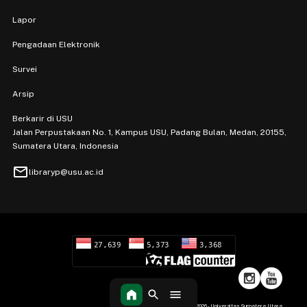
Lapor
Pengadaan Elektronik
Survei
Arsip
Berkarir di USU
Jalan Perpustakaan No. 1, Kampus USU, Padang Bulan, Medan, 20155,
Sumatera Utara, Indonesia
mail
libraryp@usu.ac.id
Hak Cipta 2026 - Universitas Sumatera Utara